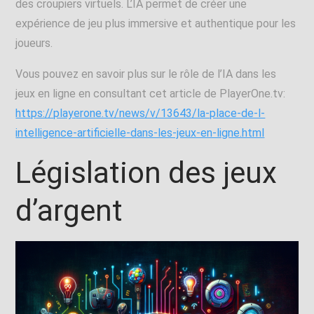
des croupiers virtuels. L’IA permet de créer une
expérience de jeu plus immersive et authentique pour les
joueurs.
Vous pouvez en savoir plus sur le rôle de l’IA dans les
jeux en ligne en consultant cet article de PlayerOne.tv:
https://playerone.tv/news/v/13643/la-place-de-l-
intelligence-artificielle-dans-les-jeux-en-ligne.html
Législation des jeux
d’argent