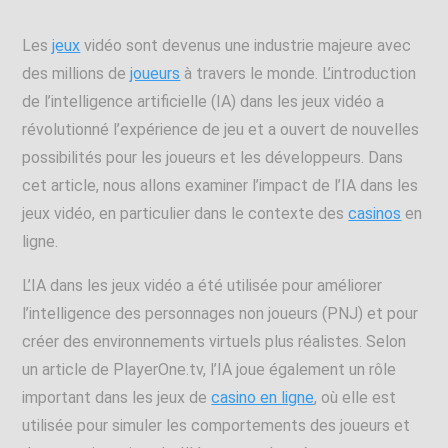
Les
jeux
vidéo sont devenus une industrie majeure avec
des millions de
joueurs
à travers le monde. L’introduction
de l’intelligence artificielle (IA) dans les jeux vidéo a
révolutionné l’expérience de jeu et a ouvert de nouvelles
possibilités pour les joueurs et les développeurs. Dans
cet article, nous allons examiner l’impact de l’IA dans les
jeux vidéo, en particulier dans le contexte des
casinos
en
ligne.
L’IA dans les jeux vidéo a été utilisée pour améliorer
l’intelligence des personnages non joueurs (PNJ) et pour
créer des environnements virtuels plus réalistes. Selon
un article de PlayerOne.tv, l’IA joue également un rôle
important dans les jeux de
casino en ligne
, où elle est
utilisée pour simuler les comportements des joueurs et