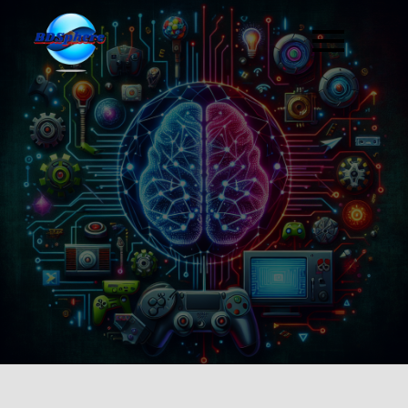
Skip
to
content