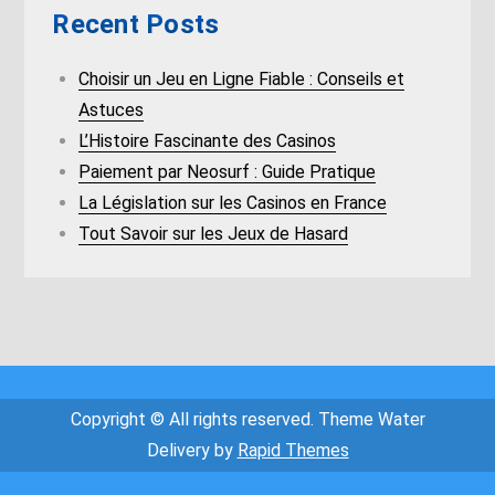
Recent Posts
Choisir un Jeu en Ligne Fiable : Conseils et
Astuces
L’Histoire Fascinante des Casinos
Paiement par Neosurf : Guide Pratique
La Législation sur les Casinos en France
Tout Savoir sur les Jeux de Hasard
Copyright © All rights reserved. Theme Water
Delivery by
Rapid Themes