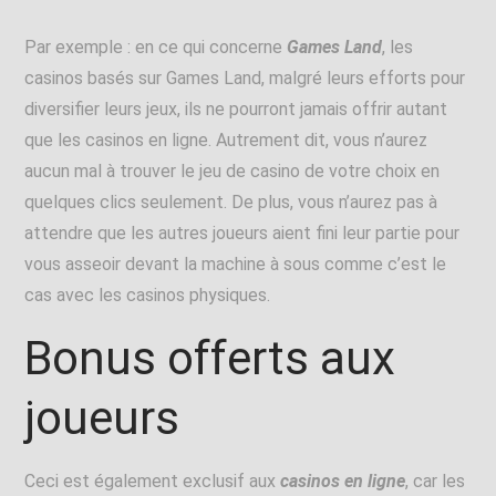
Par exemple : en ce qui concerne
Games Land
, les
casinos basés sur Games Land, malgré leurs efforts pour
diversifier leurs jeux, ils ne pourront jamais offrir autant
que les casinos en ligne. Autrement dit, vous n’aurez
aucun mal à trouver le jeu de casino de votre choix en
quelques clics seulement. De plus, vous n’aurez pas à
attendre que les autres joueurs aient fini leur partie pour
vous asseoir devant la machine à sous comme c’est le
cas avec les casinos physiques.
Bonus offerts aux
joueurs
Ceci est également exclusif aux
casinos en ligne
, car les