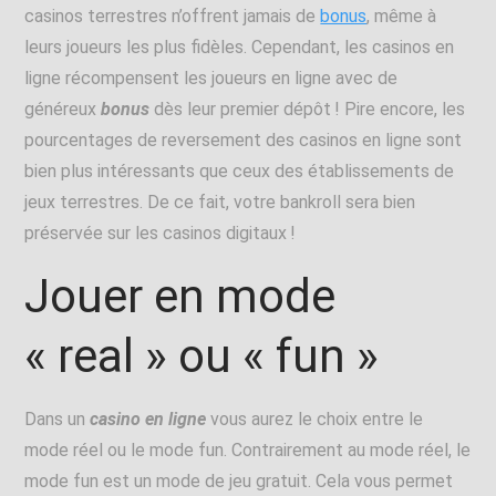
casinos terrestres n’offrent jamais de
bonus
, même à
leurs joueurs les plus fidèles. Cependant, les casinos en
ligne récompensent les joueurs en ligne avec de
généreux
bonus
dès leur premier dépôt ! Pire encore, les
pourcentages de reversement des casinos en ligne sont
bien plus intéressants que ceux des établissements de
jeux terrestres. De ce fait, votre bankroll sera bien
préservée sur les casinos digitaux !
Jouer en mode
« real » ou « fun »
Dans un
casino en ligne
vous aurez le choix entre le
mode réel ou le mode fun. Contrairement au mode réel, le
mode fun est un mode de jeu gratuit. Cela vous permet