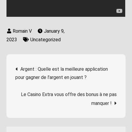
January 9,
2023
Uncategorized
Post
Argent : Quelle est la meilleure application
pour gagner de l’argent en jouant ?
navigation
Le Casino Extra vous offre des bonus à ne pas
manquer !