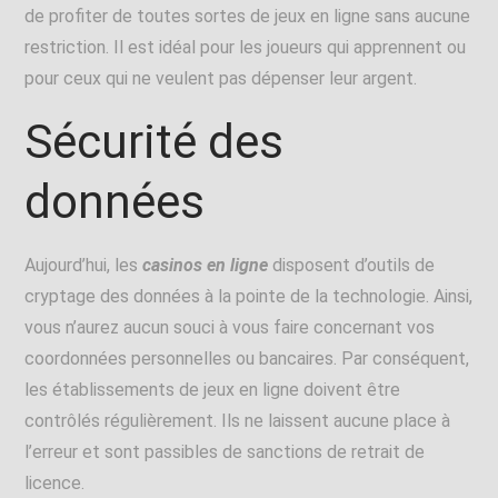
de profiter de toutes sortes de jeux en ligne sans aucune
restriction. Il est idéal pour les joueurs qui apprennent ou
pour ceux qui ne veulent pas dépenser leur argent.
Sécurité des
données
Aujourd’hui, les
casinos en ligne
disposent d’outils de
cryptage des données à la pointe de la technologie. Ainsi,
vous n’aurez aucun souci à vous faire concernant vos
coordonnées personnelles ou bancaires. Par conséquent,
les établissements de jeux en ligne doivent être
contrôlés régulièrement. Ils ne laissent aucune place à
l’erreur et sont passibles de sanctions de retrait de
licence.