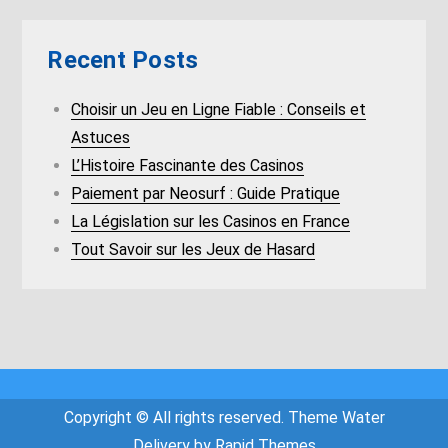
Recent Posts
Choisir un Jeu en Ligne Fiable : Conseils et
Astuces
L’Histoire Fascinante des Casinos
Paiement par Neosurf : Guide Pratique
La Législation sur les Casinos en France
Tout Savoir sur les Jeux de Hasard
Copyright © All rights reserved. Theme Water
Delivery by
Rapid Themes