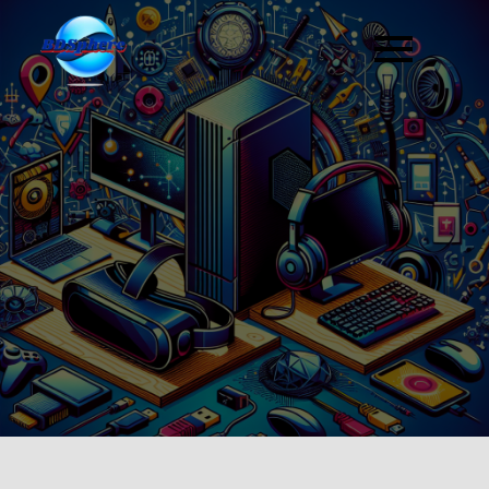
Skip
to
content