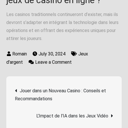
jeux de casino en ligne ?
Les casinos traditionnels continueront d’exister, mais ils
devront s’adapter en intégrant la technologie dans leurs
opérations et en offrant des expériences uniques pour
attirer les joueurs.
July 30, 2024
Jeux
on
d'argent
Leave a Comment
La
Technologie
Post
au
Jouer dans un Nouveau Casino : Conseils et
Service
Recommandations
navigation
des
Casinos
L’Impact de l’IA dans les Jeux Vidéo
Modernes