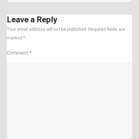
Leave a Reply
Your email address will not be published.
Required fields are
marked
*
Comment
*