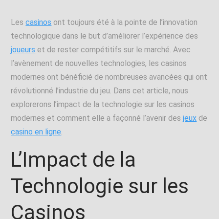
Les
casinos
ont toujours été à la pointe de l’innovation
technologique dans le but d’améliorer l’expérience des
joueurs
et de rester compétitifs sur le marché. Avec
l’avènement de nouvelles technologies, les casinos
modernes ont bénéficié de nombreuses avancées qui ont
révolutionné l’industrie du jeu. Dans cet article, nous
explorerons l’impact de la technologie sur les casinos
modernes et comment elle a façonné l’avenir des
jeux
de
casino en ligne
.
L’Impact de la
Technologie sur les
Casinos