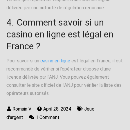
délivrée par une autorité de régulation reconnue.
4. Comment savoir si un
casino en ligne est légal en
France ?
Pour savoir si un
casino en ligne
est légal en France, il est
recommandé de vérifier si l’opérateur dispose d’une
licence délivrée par l’ANJ. Vous pouvez également
consulter le site officiel de l’ANJ pour vérifier la liste des
opérateurs autorisés.
April 28, 2024
Jeux
on
d'argent
1 Comment
La