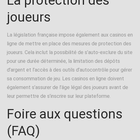
La protection des
joueurs
La législation française impose également aux casinos en
ligne de mettre en place des mesures de protection des
joueurs. Cela inclut la possibilité de s’auto-exclure du site
pour une durée déterminée, la limitation des dépôts
d’argent et l’accès à des outils d’autocontrôle pour gérer
sa consommation de jeu. Les casinos en ligne doivent
également s’assurer de l’âge légal des joueurs avant de
leur permettre de s’inscrire sur leur plateforme.
Foire aux questions
(FAQ)