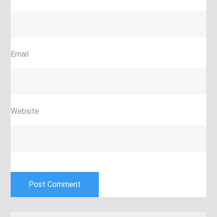
Email
Website