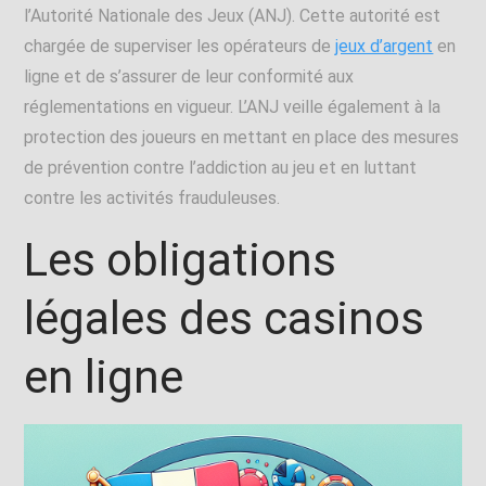
l’Autorité Nationale des Jeux (ANJ). Cette autorité est
chargée de superviser les opérateurs de
jeux d’argent
en
ligne et de s’assurer de leur conformité aux
réglementations en vigueur. L’ANJ veille également à la
protection des joueurs en mettant en place des mesures
de prévention contre l’addiction au jeu et en luttant
contre les activités frauduleuses.
Les obligations
légales des casinos
en ligne