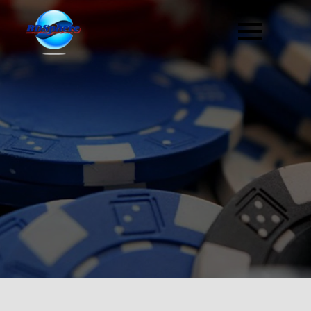
Skip
to
content