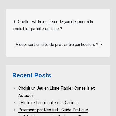
Post
Quelle est la meilleure façon de jouer à la
roulette gratuite en ligne ?
navigation
À quoi sert un site de prêt entre particuliers ?
Recent Posts
Choisir un Jeu en Ligne Fiable : Conseils et
Astuces
L’Histoire Fascinante des Casinos
Paiement par Neosurf : Guide Pratique