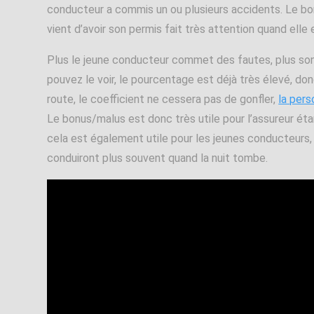
conducteur a commis un ou plusieurs accidents. Le b
vient d’avoir son permis fait très attention quand elle e
Plus le jeune conducteur commet des fautes, plus son
pouvez le voir, le pourcentage est déjà très élevé, do
route, le coefficient ne cessera pas de gonfler,
la per
Le bonus/malus est donc très utile pour l’assureur étan
cela est également utile pour les jeunes conducteurs, ca
conduiront plus souvent quand la nuit tombe.