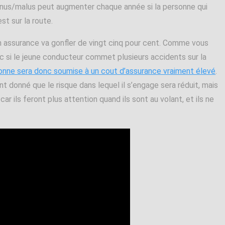
onus/malus peut augmenter chaque année si la personne qui
st sur la route.
 assurance va gonfler de vingt cinq pour cent. Comme vous
nc si le jeune conducteur commet plusieurs accidents sur la
sonne sera donc soumise à un cout d’assurance vraiment élevé
.
t donné que le risque dans lequel il s’engage sera réduit, mais
r ils feront plus attention quand ils sont au volant, et ils ne