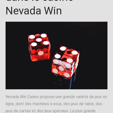
Nevada Win
Nevada Win Casino propose une grande variété de jeux en
ligne, dont des machines à sous, des jeux de table, des
jeux de cartes et des jeux spéciaux. La plus grande