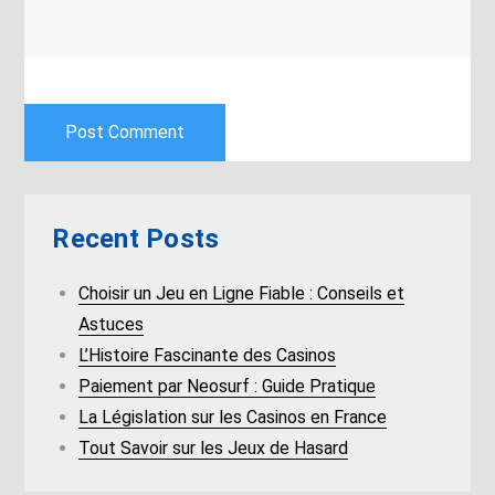
Recent Posts
Choisir un Jeu en Ligne Fiable : Conseils et
Astuces
L’Histoire Fascinante des Casinos
Paiement par Neosurf : Guide Pratique
La Législation sur les Casinos en France
Tout Savoir sur les Jeux de Hasard