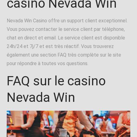
casino Nevada Win
Nevada Win Casino offre un support client exceptionnel.
Vous pouvez contacter le service client par téléphone,
chat en direct et email. Le service client est disponible
24h/24 et 7j/7 et est très réactif. Vous trouverez
également une section FAQ très complète sur le site
pour répondre à toutes vos questions.
FAQ sur le casino
Nevada Win